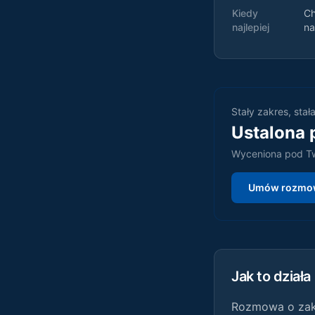
Kiedy
Ch
najlepiej
na
Stały zakres, stał
Ustalona 
Wyceniona pod Tw
Umów rozmow
Jak to działa
Rozmowa o zakr