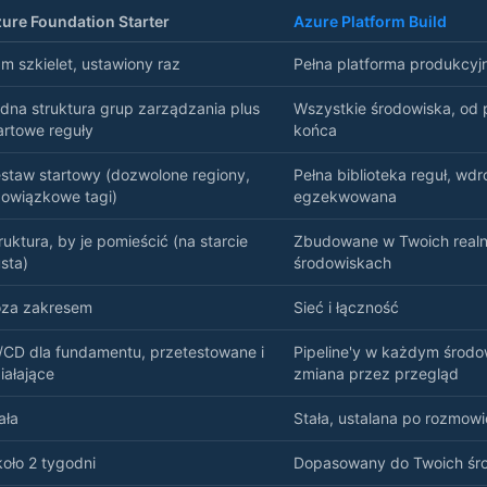
ure Foundation Starter
Azure Platform Build
m szkielet, ustawiony raz
Pełna platforma produkcy
dna struktura grup zarządzania plus
Wszystkie środowiska, od
artowe reguły
końca
staw startowy (dozwolone regiony,
Pełna biblioteka reguł, wdr
owiązkowe tagi)
egzekwowana
ruktura, by je pomieścić (na starcie
Zbudowane w Twoich real
sta)
środowiskach
za zakresem
Sieć i łączność
/CD dla fundamentu, przetestowane i
Pipeline'y w każdym środo
iałające
zmiana przez przegląd
ała
Stała, ustalana po rozmowi
oło 2 tygodni
Dopasowany do Twoich śr