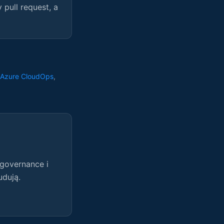
pull request, a
Azure CloudOps
,
 governance i
udują.