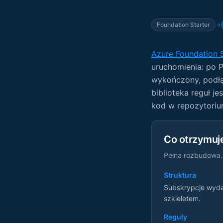
Foundation Starter
→
Azure Foundation S
uruchomienia: po P
wykończony, podłą
biblioteka reguł je
kod w repozytorium
Co otrzymuj
Pełna rozbudowa. 
Struktura
Subskrypcje wydan
szkieletem.
Reguły