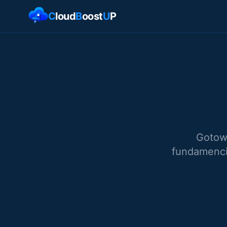
C
loud
B
oost
U
P
Gotow
fundamencie