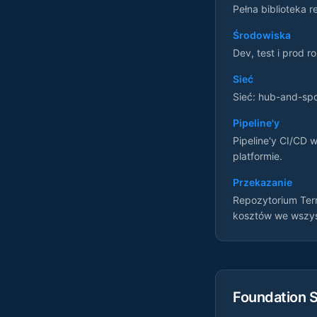
Pełna biblioteka r
Środowiska
Dev, test i prod 
Sieć
Sieć: hub-and-spok
Pipeline'y
Pipeline'y CI/CD 
platformie.
Przekazanie
Repozytorium Terr
kosztów we wszys
Foundation S