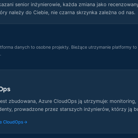
kazani senior inżynierowie, każda zmiana jako recenzowany 
tóry należy do Ciebie, nie czarna skrzynka zależna od nas.
platforma danych to osobne projekty. Bieżące utrzymanie platformy to
.
dOps
jest zbudowana, Azure CloudOps ją utrzymuje: monitoring,
denty, prowadzone przez starszych inżynierów, którzy ją b
re CloudOps
→