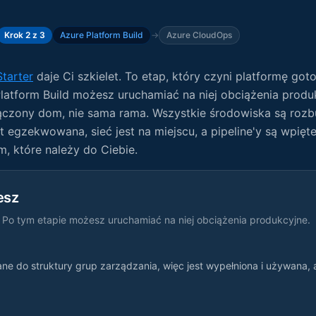
Krok 2 z 3
Azure Platform Build
→
Azure CloudOps
tarter
daje Ci szkielet. To etap, który czyni platformę go
latform Build możesz uruchamiać na niej obciążenia produ
czony dom, nie sama rama. Wszystkie środowiska są roz
st egzekwowana, sieć jest na miejscu, a pipeline'y są wpięt
, które należy do Ciebie.
esz
Po tym etapie możesz uruchamiać na niej obciążenia produkcyjne.
e do struktury grup zarządzania, więc jest wypełniona i używana, a