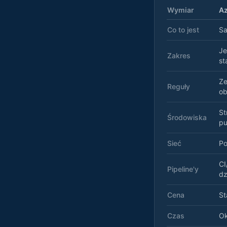
Wymiar
Az
Co to jest
Sa
Je
Zakres
st
Ze
Reguły
ob
St
Środowiska
pu
Sieć
Po
CI
Pipeline'y
dz
Cena
St
Czas
Ok