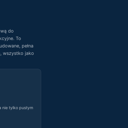
tową do
kcyjne. To
budowane, pełna
e, wszystko jako
 nie tylko pustym