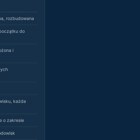
jna, rozbudowana
 początku do
ożona i
nych
wisku, każda
e o zakresie
odowisk