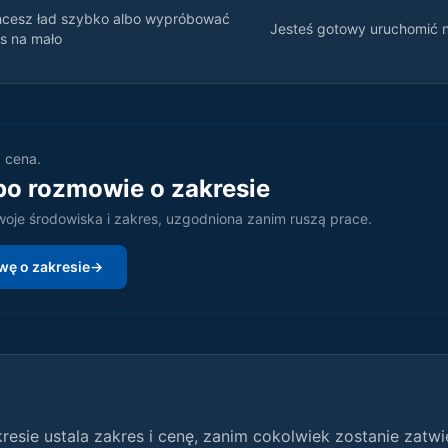
cesz ład szybko albo wypróbować
Jesteś gotowy uruchomić 
s na mało
a cena.
po rozmowie o zakresie
oje środowiska i zakres, uzgodniona zanim ruszą prace.
ę o zakresie
→
esie ustala zakres i cenę, zanim cokolwiek zostanie zatwi